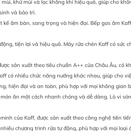
mùi, khử mùi và lọc không khí hiệu quả, giúp cho kh
inh và bảo trì.
t kế âm bàn, sang trọng và hiện đại. Bếp gas âm Kaff 
ộng, tiện lợi và hiệu quả. Máy rửa chén Kaff có sức 
được sản xuất theo tiêu chuẩn A++ của Châu Âu, có kh
aff có nhiều chức năng nướng khác nhau, giúp cho vi
ng, hiện đại và an toàn, phù hợp với mọi không gian 
món ăn một cách nhanh chóng và dễ dàng. Lò vi sóng
minh của Kaff, được sản xuất theo công nghệ tiên tiế
nhiều chương trình rửa tự động, phù hợp với mọi loại