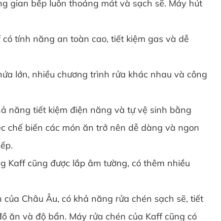
ông gian bếp luôn thoáng mát và sạch sẽ. Máy hút
có tính năng an toàn cao, tiết kiệm gas và dễ
chứa lớn, nhiều chương trình rửa khác nhau và công
ả năng tiết kiệm điện năng và tự vệ sinh bằng
ệc chế biến các món ăn trở nên dễ dàng và ngon
bếp.
 Kaff cũng được lắp âm tường, có thêm nhiều
n của Châu Âu, có khả năng rửa chén sạch sẽ, tiết
 đồ ăn và độ bẩn. Máy rửa chén của Kaff cũng có