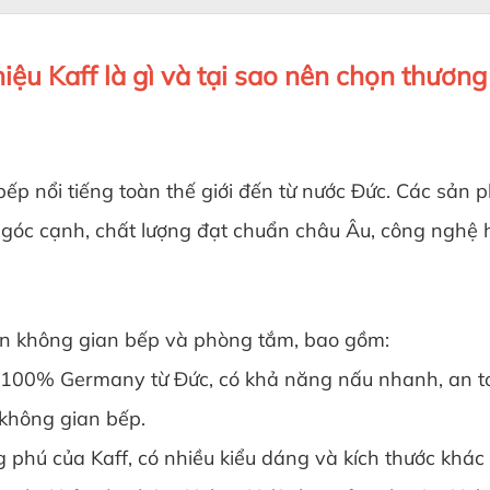
ệu Kaff là gì và tại sao nên chọn thương
ị bếp nổi tiếng toàn thế giới đến từ nước Đức. Các sả
g góc cạnh, chất lượng đạt chuẩn châu Âu, công nghệ h
ến không gian bếp và phòng tắm, bao gồm:
00% Germany từ Đức, có khả năng nấu nhanh, an toàn 
 không gian bếp.
ú của Kaff, có nhiều kiểu dáng và kích thước khác 