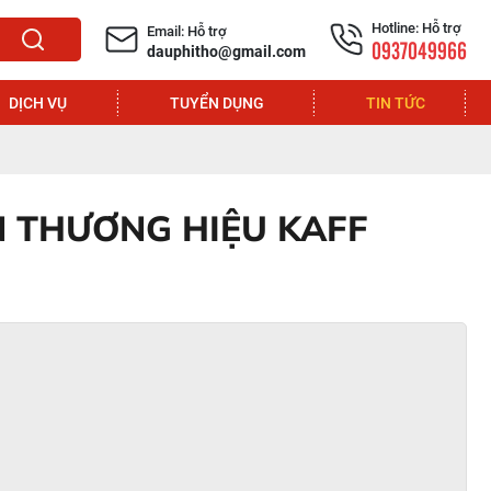
Hotline: Hỗ trợ
Email: Hỗ trợ
0937049966
dauphitho@gmail.com
DỊCH VỤ
TUYỂN DỤNG
TIN TỨC
N THƯƠNG HIỆU KAFF