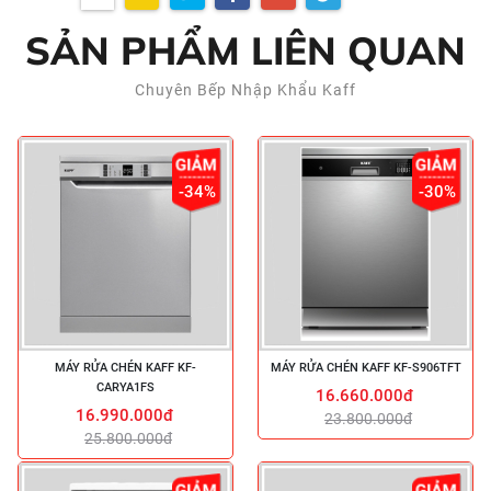
SẢN PHẨM LIÊN QUAN
Chuyên Bếp Nhập Khẩu Kaff
-34%
-30%
MÁY RỬA CHÉN KAFF KF-
MÁY RỬA CHÉN KAFF KF-S906TFT
CARYA1FS
16.660.000đ
16.990.000đ
23.800.000đ
25.800.000đ