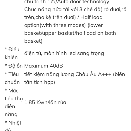
chu trình rửa/Auto door technology
Chức năng nửa tải với 3 chế độ( rổ dưới,rổ
trên,cho kệ trên dưới) / Half load
option(with three modes) (lower
basket/upper basket/halfload on both
basket)
* Điều
điện tử, màn hình led sang trọng
khiển
* Độ ồn
Maximum 40dB
* Tiêu
tiết kiệm năng lượng Châu Âu A+++ (biến
chuẩn
tần tích hợp)
* Mức
tiêu thụ
1.85 Kwh/lần rửa
điện
năng
* Nhiệt
độ