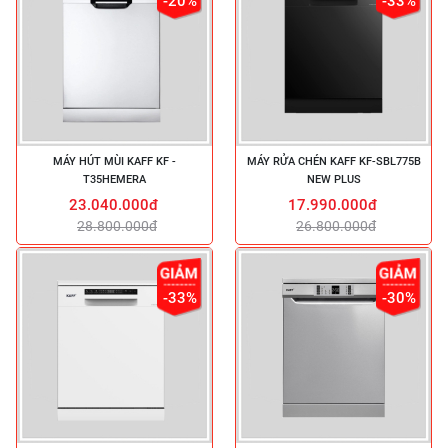
-20%
-33%
MÁY HÚT MÙI KAFF KF -
MÁY RỬA CHÉN KAFF KF-SBL775B
T35HEMERA
NEW PLUS
23.040.000đ
17.990.000đ
28.800.000đ
26.800.000đ
-33%
-30%