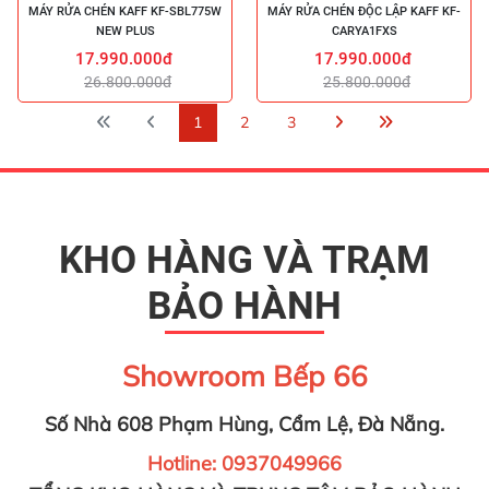
MÁY RỬA CHÉN KAFF KF-SBL775W
MÁY RỬA CHÉN ĐỘC LẬP KAFF KF-
NEW PLUS
CARYA1FXS
17.990.000đ
17.990.000đ
26.800.000đ
25.800.000đ
1
2
3
KHO HÀNG VÀ TRẠM
BẢO HÀNH
Showroom Bếp 66
Số Nhà 608 Phạm Hùng, Cẩm Lệ, Đà Nẵng.
Hotline: 0937049966