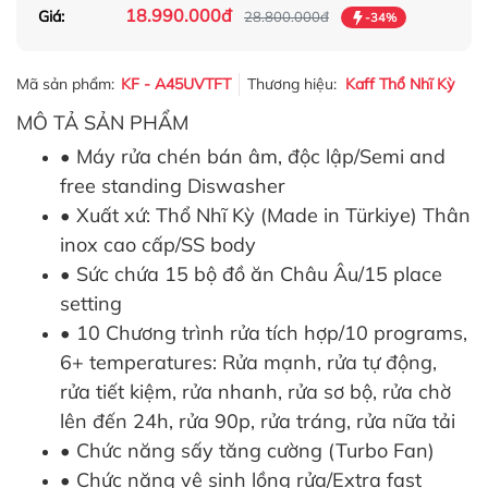
18.990.000đ
Giá:
28.800.000đ
-34%
Mã sản phẩm:
KF - A45UVTFT
Thương hiệu:
Kaff Thổ Nhĩ Kỳ
MÔ TẢ SẢN PHẨM
• Máy rửa chén bán âm, độc lập/Semi and
free standing Diswasher
• Xuất xứ: Thổ Nhĩ Kỳ (Made in Türkiye) Thân
inox cao cấp/SS body
• Sức chứa 15 bộ đồ ăn Châu Âu/15 place
setting
• 10 Chương trình rửa tích hợp/10 programs,
6+ temperatures: Rửa mạnh, rửa tự động,
rửa tiết kiệm, rửa nhanh, rửa sơ bộ, rửa chờ
lên đến 24h, rửa 90p, rửa tráng, rửa nữa tải
• Chức năng sấy tăng cường (Turbo Fan)
• Chức năng vệ sinh lồng rửa/Extra fast