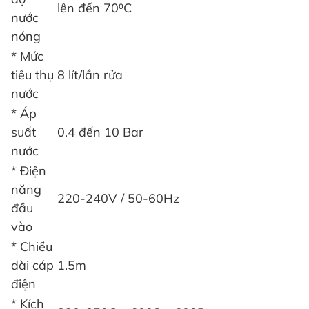
lên đến 70⁰C
nước
nóng
* Mức
tiêu thụ
8 lít/lần rửa
nước
* Áp
suất
0.4 đến 10 Bar
nước
* Điện
năng
220-240V / 50-60Hz
đầu
vào
* Chiều
dài cáp
1.5m
điện
* Kích