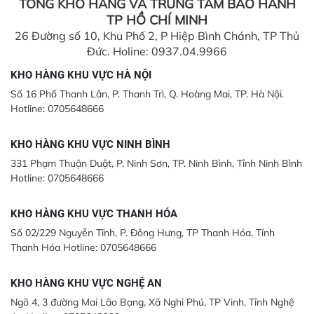
TỔNG KHO HÀNG VÀ TRUNG TÂM BẢO HÀNH
TP HỒ CHÍ MINH
26 Đường số 10, Khu Phố 2, P Hiệp Bình Chánh, TP Thủ
Đức. Holine: 0937.04.9966
KHO HÀNG KHU VỰC HÀ NỘI
Số 16 Phố Thanh Lân, P. Thanh Trì, Q. Hoàng Mai, TP. Hà Nội.
Hotline: 0705648666
KHO HÀNG KHU VỰC NINH BÌNH
331 Phạm Thuận Duật, P. Ninh Sơn, TP. Ninh Bình, Tỉnh Ninh Bình
Hotline: 0705648666
KHO HÀNG KHU VỰC THANH HÓA
Số 02/229 Nguyễn Tĩnh, P. Đông Hưng, TP Thanh Hóa, Tỉnh
Thanh Hóa Hotline: 0705648666
KHO HÀNG KHU VỰC NGHỆ AN
Ngõ 4, 3 đường Mai Lão Bạng, Xã Nghi Phú, TP Vinh, Tỉnh Nghệ