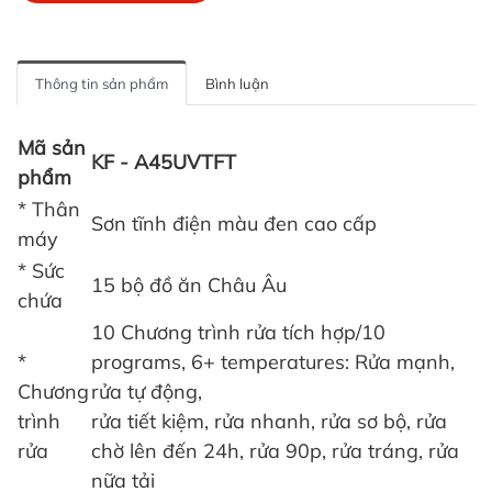
Thông tin sản phẩm
Bình luận
Mã sản
KF - A45UVTFT
phẩm
* Thân
Sơn tĩnh điện màu đen cao cấp
máy
* Sức
15 bộ đồ ăn Châu Âu
chứa
10 Chương trình rửa tích hợp/10
*
programs, 6+ temperatures: Rửa mạnh,
Chương
rửa tự động,
trình
rửa tiết kiệm, rửa nhanh, rửa sơ bộ, rửa
rửa
chờ lên đến 24h, rửa 90p, rửa tráng, rửa
nữa tải