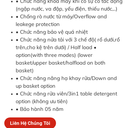
• Chức năng khóa máy khi có sự cố tác động
(ngập nước, va đập, yếu điện, thiếu nước,..)
• Chống rò nước từ máy/Overflow and
leakege protection
• Chức năng bảo vệ quá nhiệt
• Chức năng nửa tải với 3 chế độ( rổ dưới,rổ
trên,cho kệ trên dưới) / Half load •
option(with three modes) (lower
basket/upper basket/halfload on both
basket)
• Chức năng nâng hạ khay rửa/Down and
up basket option
• Chức năng rửa viên/3in1 table detergent
option (không ưu tiên)
• Bảo hành 05 năm
Liên Hệ Chúng Tôi