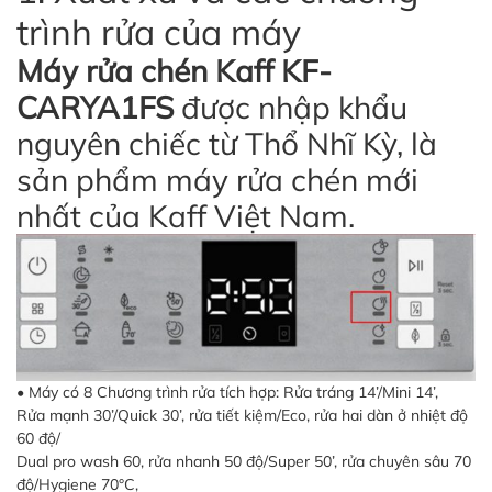
trình rửa của máy
Máy rửa chén Kaff KF-
CARYA1FS
được nhập khẩu
nguyên chiếc từ Thổ Nhĩ Kỳ, là
sản phẩm máy rửa chén mới
nhất của Kaff Việt Nam.
• Máy có 8 Chương trình rửa tích hợp: Rửa tráng 14’/Mini 14’,
Rửa mạnh 30’/Quick 30’, rửa tiết kiệm/Eco, rửa hai dàn ở nhiệt độ
60 độ/
Dual pro wash 60, rửa nhanh 50 độ/Super 50’, rửa chuyên sâu 70
độ/Hygiene 70°C,