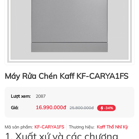
Máy Rửa Chén Kaff KF-CARYA1FS
Lượt xem:
2087
16.990.000đ
Giá:
25.800.000đ
-34%
Mã sản phẩm:
KF-CARYA1FS
Thương hiệu:
Kaff Thổ Nhĩ Kỳ
1. Xuất xứ và các chương