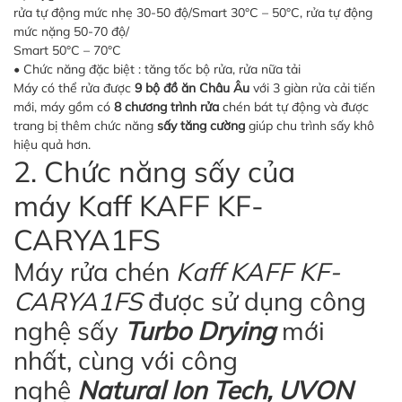
rửa tự động mức nhẹ 30-50 độ/Smart 30°C – 50°C, rửa tự động
mức nặng 50-70 độ/
Smart 50°C – 70°C
• Chức năng đặc biệt : tăng tốc bộ rửa, rửa nữa tải
Máy có thể rửa được
9 bộ đồ ăn Châu Âu
với 3 giàn rửa cải tiến
mới, máy gồm có
8 chương trình rửa
chén bát tự động và được
trang bị thêm chức năng
sấy tăng cường
giúp chu trình sấy khô
hiệu quả hơn.
2. Chức năng sấy của
máy Kaff KAFF KF-
CARYA1FS
Máy rửa chén
Kaff KAFF KF-
CARYA1FS
được sử dụng công
nghệ sấy
Turbo Drying
mới
nhất, cùng với công
nghệ
Natural Ion Tech, UVON