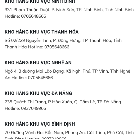
KHO HÀNG KHU VỰC NINH BÌNH
331 Phạm Thuận Duật, P. Ninh Sơn, TP. Ninh Bình, Tỉnh Ninh Bình
Hotline: 0705648666
KHO HÀNG KHU VỰC THANH HÓA
Số 02/229 Nguyễn Tĩnh, P. Đông Hưng, TP Thanh Hóa, Tỉnh
Thanh Hóa Hotline: 0705648666
KHO HÀNG KHU VỰC NGHỆ AN
Ngõ 4, 3 đường Mai Lão Bạng, Xã Nghi Phú, TP Vinh, Tỉnh Nghệ
An Hotline: 0705648666
KHO HÀNG KHU VỰC ĐÀ NẴNG
235 Quách Thị Trang, P Hòa Xuân, Q. Cẩm Lệ, TP Đà Nẵng
Hotline: 0937049966
KHO HÀNG KHU VỰC BÌNH ĐỊNH
70 Đường Vành Đai Bắc Nam, Phong An, Cát Trinh, Phú Cát, Tỉnh
Bình Định Hotline: 0937049966