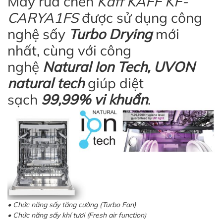
Máy rửa chén
Kaff KAFF KF-
CARYA1FS
được sử dụng công
nghệ sấy
Turbo Drying
mới
nhất, cùng với công
nghệ
Natural Ion Tech, UVON
natural tech
giúp diệt
sạch
99,99% vi khuẩn
.
• Chức năng sấy tăng cường (Turbo Fan)
• Chức năng sấy khí tươi (Fresh air function)