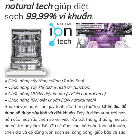
natural tech
giúp diệt
sạch
99,99% vi khuẩn
.
• Chức năng sấy tăng cường (Turbo Fan)
• Chức năng sấy khí tươi (Fresh air function)
• Chức năng UVON diệt khuẩn (UVON natural tech)
• Chức năng ION diệt khuẩn (ION natural tech)
Sau khi vận hành các quy trình rửa thông thường,
Chén đĩa, đồ
dùng sẽ được sấy khô và diệt khuẩn
. Đây là điểm vượt trội hơn
hẳn của máy rửa chén so với việc rửa bát thông thường mà các
bà nội trợ hay làm. Bát đĩa sẽ được loại bỏ hoàn toàn vi khuẩn,
chén đĩa và đồ dùng luôn sạch sẽ, sáng bóng, giúp bảo vệ sức