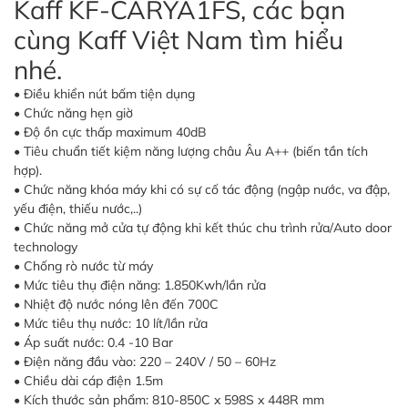
Kaff KF-CARYA1FS, các bạn
cùng Kaff Việt Nam tìm hiểu
nhé.
• Điều khiển nút bấm tiện dụng
• Chức năng hẹn giờ
• Độ ồn cực thấp maximum 40dB
• Tiêu chuẩn tiết kiệm năng lượng châu Âu A++ (biến tần tích
hợp).
• Chức năng khóa máy khi có sự cố tác động (ngập nước, va đập,
yếu điện, thiếu nước,..)
• Chức năng mở cửa tự động khi kết thúc chu trình rửa/Auto door
technology
• Chống rò nước từ máy
• Mức tiêu thụ điện năng: 1.850Kwh/lần rửa
• Nhiệt độ nước nóng lên đến 700C
• Mức tiêu thụ nước: 10 lít/lần rửa
• Áp suất nước: 0.4 -10 Bar
• Điện năng đầu vào: 220 – 240V / 50 – 60Hz
• Chiều dài cáp điện 1.5m
• Kích thước sản phẩm: 810-850C x 598S x 448R mm