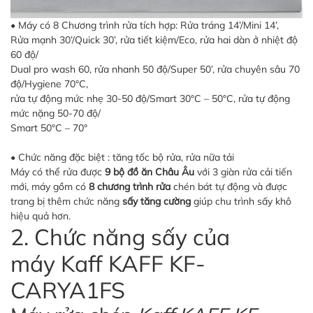
• Máy có 8 Chương trình rửa tích hợp: Rửa tráng 14’/Mini 14’,
Rửa mạnh 30’/Quick 30’, rửa tiết kiệm/Eco, rửa hai dàn ở nhiệt độ
60 độ/
Dual pro wash 60, rửa nhanh 50 độ/Super 50’, rửa chuyên sâu 70
độ/Hygiene 70°C,
rửa tự động mức nhẹ 30-50 độ/Smart 30°C – 50°C, rửa tự động
mức nặng 50-70 độ/
Smart 50°C – 70°
• Chức năng đặc biệt : tăng tốc bộ rửa, rửa nữa tải
Máy có thể rửa được
9 bộ đồ ăn Châu Âu
với 3 giàn rửa cải tiến
mới, máy gồm có
8 chương trình rửa
chén bát tự động và được
trang bị thêm chức năng
sấy tăng cường
giúp chu trình sấy khô
hiệu quả hơn.
2. Chức năng sấy của
máy Kaff KAFF KF-
CARYA1FS