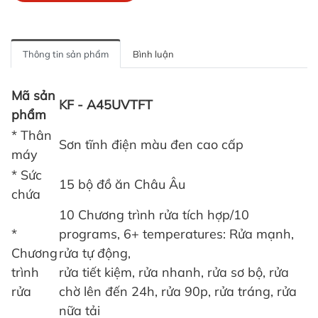
Thông tin sản phẩm
Bình luận
Mã sản
KF - A45UVTFT
phẩm
* Thân
Sơn tĩnh điện màu đen cao cấp
máy
* Sức
15 bộ đồ ăn Châu Âu
chứa
10 Chương trình rửa tích hợp/10
*
programs, 6+ temperatures: Rửa mạnh,
Chương
rửa tự động,
trình
rửa tiết kiệm, rửa nhanh, rửa sơ bộ, rửa
rửa
chờ lên đến 24h, rửa 90p, rửa tráng, rửa
nữa tải