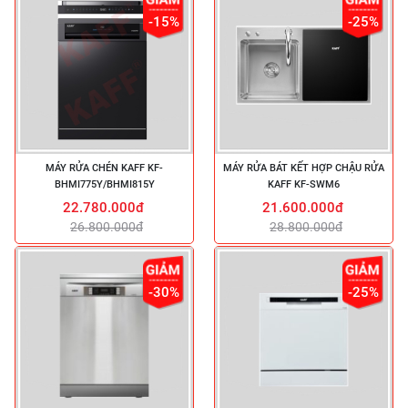
-15%
-25%
MÁY RỬA CHÉN KAFF KF-
MÁY RỬA BÁT KẾT HỢP CHẬU RỬA
BHMI775Y/BHMI815Y
KAFF KF-SWM6
22.780.000đ
21.600.000đ
26.800.000đ
28.800.000đ
-30%
-25%