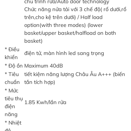
chu trình rửa/Auto door technology
Chức năng nửa tải với 3 chế độ( rổ dưới,rổ
trên,cho kệ trên dưới) / Half load
option(with three modes) (lower
basket/upper basket/halfload on both
basket)
* Điều
điện tử, màn hình led sang trọng
khiển
* Độ ồn
Maximum 40dB
* Tiêu
tiết kiệm năng lượng Châu Âu A+++ (biến
chuẩn
tần tích hợp)
* Mức
tiêu thụ
1.85 Kwh/lần rửa
điện
năng
* Nhiệt
độ