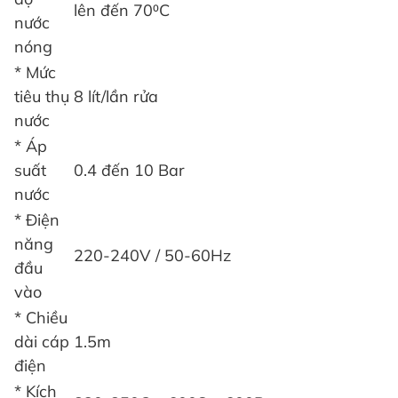
lên đến 70⁰C
nước
nóng
* Mức
tiêu thụ
8 lít/lần rửa
nước
* Áp
suất
0.4 đến 10 Bar
nước
* Điện
năng
220-240V / 50-60Hz
đầu
vào
* Chiều
dài cáp
1.5m
điện
* Kích