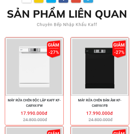
SẢN PHẨM LIÊN QUAN
Chuyên Bếp Nhập Khẩu Kaff
-27%
-27%
MÁY RỬA CHÉN ĐỘC LẬP KAFF KF-
MÁY RỬA CHÉN BÁN ÂM KF-
CARYA1FW
CARYA1FB
17.990.000đ
17.990.000đ
24.800.000đ
24.800.000đ