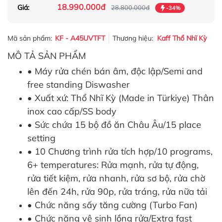
18.990.000đ
Giá:
28.800.000đ
-34%
Mã sản phẩm:
KF - A45UVTFT
Thương hiệu:
Kaff Thổ Nhĩ Kỳ
MÔ TẢ SẢN PHẨM
• Máy rửa chén bán âm, độc lập/Semi and
free standing Diswasher
• Xuất xứ: Thổ Nhĩ Kỳ (Made in Türkiye) Thân
inox cao cấp/SS body
• Sức chứa 15 bộ đồ ăn Châu Âu/15 place
setting
• 10 Chương trình rửa tích hợp/10 programs,
6+ temperatures: Rửa mạnh, rửa tự động,
rửa tiết kiệm, rửa nhanh, rửa sơ bộ, rửa chờ
lên đến 24h, rửa 90p, rửa tráng, rửa nữa tải
• Chức năng sấy tăng cường (Turbo Fan)
• Chức năng vệ sinh lồng rửa/Extra fast