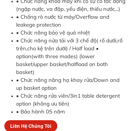
• Chức năng khóa máy khi có sự cố tác động
(ngập nước, va đập, yếu điện, thiếu nước,..)
• Chống rò nước từ máy/Overflow and
leakege protection
• Chức năng bảo vệ quá nhiệt
• Chức năng nửa tải với 3 chế độ( rổ dưới,rổ
trên,cho kệ trên dưới) / Half load •
option(with three modes) (lower
basket/upper basket/halfload on both
basket)
• Chức năng nâng hạ khay rửa/Down and
up basket option
• Chức năng rửa viên/3in1 table detergent
option (không ưu tiên)
• Bảo hành 05 năm
Liên Hệ Chúng Tôi