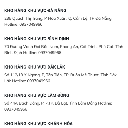
KHO HÀNG KHU VỰC ĐÀ NẴNG
235 Quách Thị Trang, P Hòa Xuân, Q. Cẩm Lệ, TP Đà Nẵng
Hotline: 0937049966
KHO HÀNG KHU VỰC BÌNH ĐỊNH
70 Đường Vành Đai Bắc Nam, Phong An, Cát Trinh, Phú Cát, Tỉnh
Bình Định Hotline: 0937049966
KHO HÀNG KHU VỰC ĐẮK LẮK
Số 112/13 Y Ngông, P, Tân Tiến, TP. Buôn Mê Thuột, Tỉnh Đắk
Lắk Hotline: 0937049966
KHO HÀNG KHU VỰC LÂM ĐỒNG
Số 44A Bạch Đằng, P. 7,TP. Đà Lạt, Tỉnh Lâm Đồng Hotline:
0937049966
KHO HÀNG KHU VỰC KHÁNH HÒA