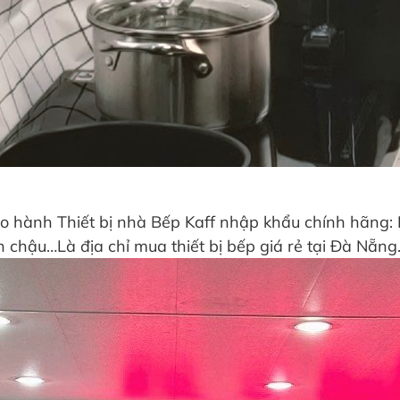
nh Thiết bị nhà Bếp Kaff nhập khẩu chính hãng: Bếp
ồn chậu…Là địa chỉ mua thiết bị bếp giá rẻ tại Đà Nẵn