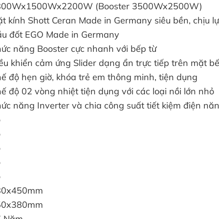
800Wx1500Wx2200W (Booster 3500Wx2500W)
t kính Shott Ceran Made in Germany siêu bền, chịu lự
u đốt EGO Made in Germany
ức năng Booster cực nhanh với bếp từ
ều khiển cảm ứng Slider dạng ẩn trực tiếp trên mặt b
ế độ hẹn giờ, khóa trẻ em thông minh, tiện dụng
ế độ 02 vòng nhiệt tiện dụng với các loại nồi lớn nhỏ
ức năng Inverter và chia công suất tiết kiệm điện nă
ó
ó
ó
ó
ó
80x450mm
50x380mm
7 Năm