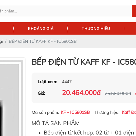
KHOẢNG GIÁ
THƯƠNG HIỆU
ại
BẾP ĐIỆN TỪ KAFF KF - IC5801SB
BẾP ĐIỆN TỪ KAFF KF - IC5
Lượt xem:
4447
20.464.000đ
Giá:
25.580.000đ
Mã sản phẩm:
KF - IC5801SB
Thương hiệu:
Kaff Đ
MÔ TẢ SẢN PHẨM
Bếp điện từ kết hợp: 02 từ + 01 điệ