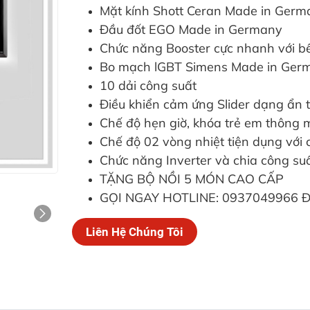
Mặt kính Shott Ceran Made in German
Đầu đốt EGO Made in Germany
Chức năng Booster cực nhanh với b
Bo mạch lGBT Simens Made in Ger
10 dải công suất
Điều khiển cảm ứng Slider dạng ẩn t
Chế độ hẹn giờ, khóa trẻ em thông m
Chế độ 02 vòng nhiệt tiện dụng với c
Chức năng Inverter và chia công suấ
TẶNG BỘ NỒI 5 MÓN CAO CẤP
GỌI NGAY HOTLINE:
0937049966
Đ
Liên Hệ Chúng Tôi