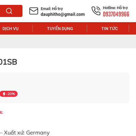
Hotline: Hỗ trợ
Email: Hỗ trợ
0937049966
dauphitho@gmail.com
DỊCH VỤ
TUYỂN DỤNG
TIN TỨC
801SB
-20%
ức
n – Xuất xứ: Germany