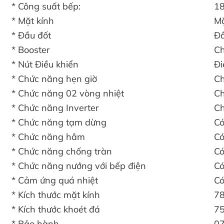
* Công suất bếp:
1
* Mặt kính
Mặ
* Đầu đốt
Đầ
* Booster
Ch
* Nút Điều khiển
Đi
* Chức năng hẹn giờ
Ch
* Chức năng 02 vòng nhiệt
Ch
* Chức năng Inverter
Ch
* Chức năng tạm dừng
C
* Chức năng hâm
C
* Chức năng chống tràn
C
* Chức năng nướng với bếp điện
C
* Cảm ứng quá nhiệt
C
* Kích thước mặt kính
7
* Kích thước khoét đá
7
* Bảo hành
0